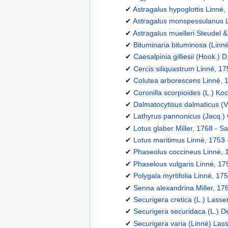
✔
Astragalus hypoglottis Linné,
✔
Astragalus monspessulanus Li
✔
Astragalus muelleri Steudel &
✔
Bituminaria bituminosa (Linné)
✔
Caesalpinia gilliesii (Hook.) 
✔
Cercis siliquastrum Linné, 1
✔
Colutea arborescens Linné, 1
✔
Coronilla scorpioides (L.) Ko
✔
Dalmatocytisus dalmaticus (Vis
✔
Lathyrus pannonicus (Jacq.) 
✔
Lotus glaber Miller, 1768 - S
✔
Lotus maritimus Linné, 1753 
✔
Phaseolus coccineus Linné, 
✔
Phaselous vulgaris Linné, 17
✔
Polygala myrtifolia Linné, 175
✔
Senna alexandrina Miller, 17
✔
Securigera cretica (L.) Lassen
✔
Securigera securidaca (L.) D
✔
Securigera varia (Linné) Las