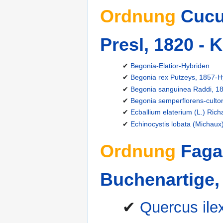
Ordnung
Cucu
Presl, 1820 - K
✔
Begonia-Elatior-Hybriden
✔
Begonia rex Putzeys, 1857-Hy
✔
Begonia sanguinea Raddi, 18
✔
Begonia semperflorens-culto
✔
Ecballium elaterium (L.) Rich
✔
Echinocystis lobata (Michaux)
Ordnung
Faga
Buchenartige,
✔
Quercus ilex