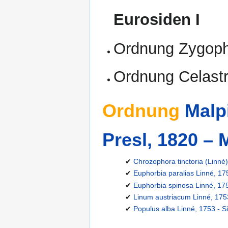
Eurosiden I
Ordnung Zygophyl
Ordnung Celastr
Ordnung
Malp
Presl, 1820 – 
✔
Chrozophora tinctoria (Linnè
✔
Euphorbia paralias Linné, 17
✔
Euphorbia spinosa Linné, 1753
✔
Linum austriacum Linné, 1753 
✔
Populus alba Linné, 1753 - Si