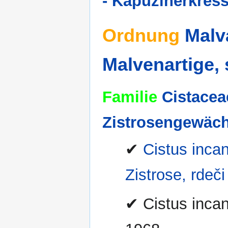
- Kapuzinerkres
Ordnung
Malv
Malvenartige, 
Familie
Cistacea
Zistrosengewäc
✔
Cistus inca
Zistrose, rdeči
✔ Cistus incan