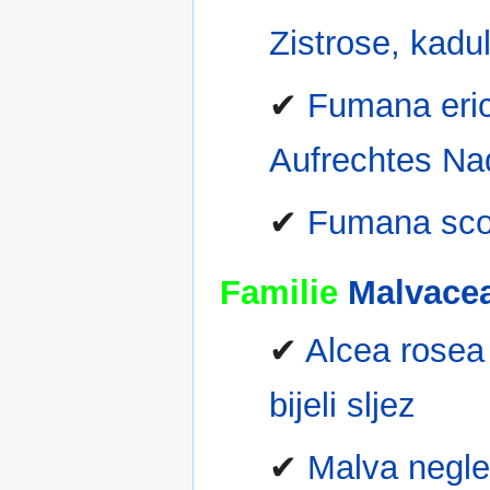
Zistrose, kadul
✔
Fumana eric
Aufrechtes Nad
✔
Fumana sco
Familie
Malvacea
✔
Alcea rosea 
bijeli sljez
✔
Malva negle