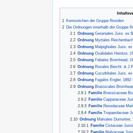
Inhaltsv
1
Kennzeichen der Gruppe Rosiden
2
Die Ordnungen innerhalb der Gruppe R
2.1
Ordnung
Geraniales Juss. ex Be
2.2
Ordnung
Myrtales Reichenbach, 
2.3
Ordnung
Malpighiales Juss. ex 
2.4
Ordnung
Oxalidales Heintze, 19
2.5
Ordnung
Fabales Bromhead, 183
2.6
Ordnung
Rosales Bercht. & J.Pr
2.7
Ordnung
Cucurbitales Juss. ex B
2.8
Ordnung
Fagales Engler, 1892 
2.9
Ordnung
Brassicales Bromhead, 
2.9.1
Familie
Brassicaceae Burn
2.9.2
Familie
Capparaceae Juss
2.9.3
Familie
Resedaceae Marti
2.9.4
Familie
Tropaeolaceae Ju
2.10
Ordnung
Malvales Dumortier, 1
2.10.1
Familie
Cistaceae Jussi
2.10.2
Familie
Malvaceae Juss