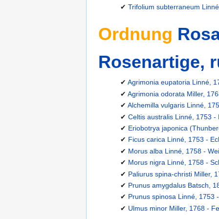
✔
Trifolium subterraneum Linné
Ordnung
Rosal
Rosenartige, r
✔
Agrimonia eupatoria Linné, 17
✔
Agrimonia odorata Miller, 17
✔
Alchemilla vulgaris Linné, 17
✔
Celtis australis Linné, 1753 
✔
Eriobotrya japonica (Thunber
✔
Ficus carica Linné, 1753 - E
✔
Morus alba Linné, 1758 - Wei
✔
Morus nigra Linné, 1758 - S
✔
Paliurus spina-christi Miller,
✔
Prunus amygdalus Batsch, 
✔
Prunus spinosa Linné, 1753 -
✔
Ulmus minor Miller, 1768 - Fel