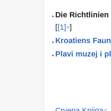
Die Richtlinien
[
[1]
]
Kroatiens Faun
Plavi muzej i p
Crvena Knijga