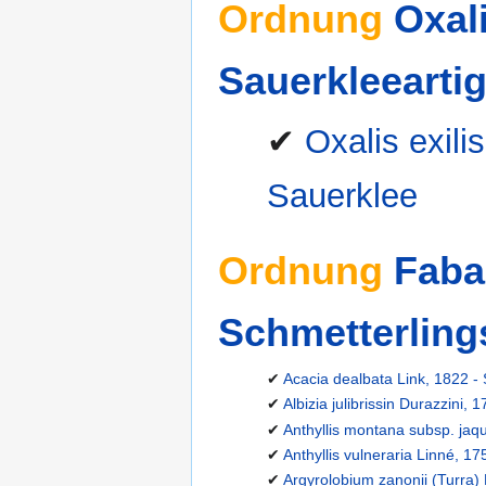
Ordnung
Oxali
Sauerkleeartig
✔
Oxalis exili
Sauerklee
Ordnung
Faba
Schmetterlings
✔
Acacia dealbata Link, 1822 -
✔
Albizia julibrissin Durazzini,
✔
Anthyllis montana subsp. jaqu
✔
Anthyllis vulneraria Linné, 17
✔
Argyrolobium zanonii (Turra) P