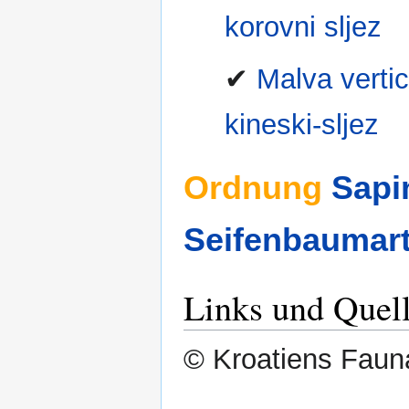
korovni sljez
✔
Malva verti
kineski-sljez
Ordnung
Sapi
Seifenbaumart
Links und Quel
© Kroatiens Fauna