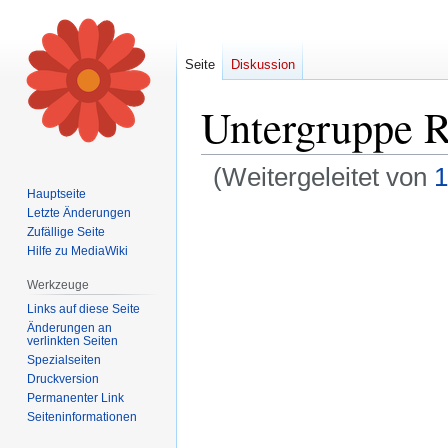
Seite
Diskussion
Untergruppe R
(Weitergeleitet von
1
Hauptseite
Letzte Änderungen
Zur
Zur
Zufällige Seite
Navigation
Suche
Hilfe zu MediaWiki
springen
springen
Werkzeuge
Links auf diese Seite
Änderungen an
verlinkten Seiten
Spezialseiten
Druckversion
Permanenter Link
Seiten­informationen