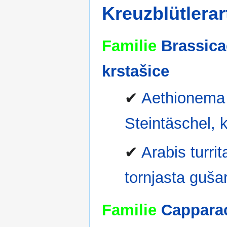
Kreuzblütlerar
Familie
Brassica
krstašice
✔
Aethionema s
Steintäschel,
✔
Arabis turri
tornjasta guša
Familie
Capparac