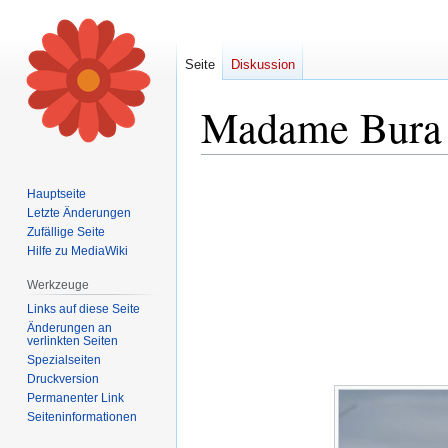
Seite
Diskussion
Madame Bura 
Zur
Zur
Hauptseite
Navigation
Suche
Letzte Änderungen
springen
springen
Zufällige Seite
Hilfe zu MediaWiki
Werkzeuge
Links auf diese Seite
Änderungen an
verlinkten Seiten
Spezialseiten
Druckversion
Permanenter Link
Seiten­informationen