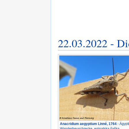
22.03.2022 - Di
Anacridium aegyptium Linné, 1764
- Ägypt
Wanderheuschrecke, egipatska šaška