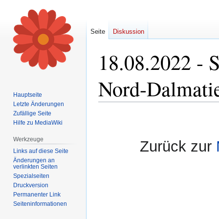
Seite
Diskussion
18.08.2022 - 
Nord-Dalmati
Hauptseite
Letzte Änderungen
Zufällige Seite
Zur
Zur
Hilfe zu MediaWiki
Navigation
Suche
springen
springen
Werkzeuge
Zurück zur
Links auf diese Seite
Änderungen an
verlinkten Seiten
Spezialseiten
Druckversion
Permanenter Link
Seiten­informationen