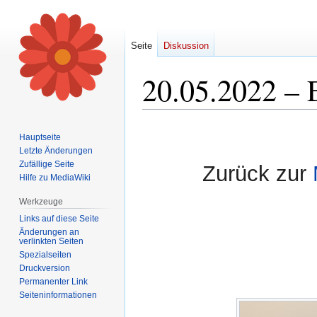
Seite
Diskussion
20.05.2022 – 
Zur
Zur
Hauptseite
Navigation
Suche
Letzte Änderungen
springen
springen
Zufällige Seite
Zurück zur
Hilfe zu MediaWiki
Werkzeuge
Links auf diese Seite
Änderungen an
verlinkten Seiten
Spezialseiten
Druckversion
Permanenter Link
Seiten­informationen