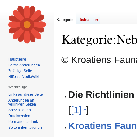
Kategorie
Diskussion
Kategorie
:
Neb
Zur
Zur
© Kroatiens Fauna
Hauptseite
Navigation
Suche
Letzte Änderungen
springen
springen
Zufällige Seite
Hilfe zu MediaWiki
Werkzeuge
Die Richtlinien
Links auf diese Seite
Änderungen an
verlinkten Seiten
[
[1]
]
Spezialseiten
Druckversion
Permanenter Link
Kroatiens Faun
Seiten­informationen