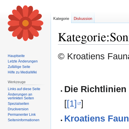
Kategorie
Diskussion
Kategorie
:
Son
Zur
Zur
© Kroatiens Fauna
Hauptseite
Navigation
Suche
Letzte Änderungen
springen
springen
Zufällige Seite
Hilfe zu MediaWiki
Werkzeuge
Die Richtlinien
Links auf diese Seite
Änderungen an
verlinkten Seiten
[
[1]
]
Spezialseiten
Druckversion
Permanenter Link
Kroatiens Faun
Seiten­informationen