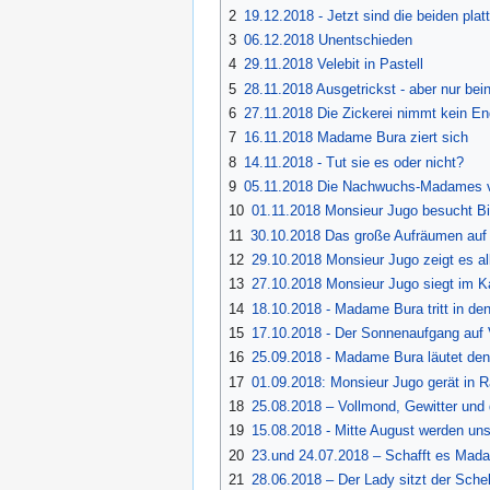
2
19.12.2018 - Jetzt sind die beiden platt
3
06.12.2018 Unentschieden
4
29.11.2018 Velebit in Pastell
5
28.11.2018 Ausgetrickst - aber nur bei
6
27.11.2018 Die Zickerei nimmt kein E
7
16.11.2018 Madame Bura ziert sich
8
14.11.2018 - Tut sie es oder nicht?
9
05.11.2018 Die Nachwuchs-Madames v
10
01.11.2018 Monsieur Jugo besucht B
11
30.10.2018 Das große Aufräumen auf 
12
29.10.2018 Monsieur Jugo zeigt es al
13
27.10.2018 Monsieur Jugo siegt im K
14
18.10.2018 - Madame Bura tritt in den
15
17.10.2018 - Der Sonnenaufgang auf V
16
25.09.2018 - Madame Bura läutet den
17
01.09.2018: Monsieur Jugo gerät in 
18
25.08.2018 – Vollmond, Gewitter und 
19
15.08.2018 - Mitte August werden un
20
23.und 24.07.2018 – Schafft es Mad
21
28.06.2018 – Der Lady sitzt der Sch