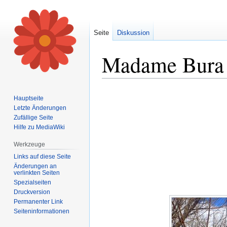
Seite
Diskussion
Madame Bura 
Zur
Zur
Hauptseite
Navigation
Suche
Letzte Änderungen
springen
springen
Zufällige Seite
Hilfe zu MediaWiki
Werkzeuge
Links auf diese Seite
Änderungen an
verlinkten Seiten
Spezialseiten
Druckversion
Permanenter Link
Seiten­informationen