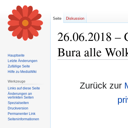
Seite
Diskussion
26.06.2018 – 
Bura alle Wol
Hauptseite
Letzte Änderungen
Zufällige Seite
Zur
Zur
Hilfe zu MediaWiki
Navigation
Suche
springen
springen
Werkzeuge
Zurück zur
Links auf diese Seite
Änderungen an
pr
verlinkten Seiten
Spezialseiten
Druckversion
Permanenter Link
Seiten­informationen