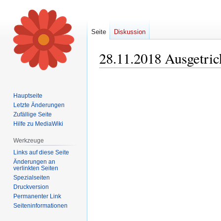
Seite
Diskussion
28.11.2018 Ausgetrick
Zur
Zur
Navigation
Suche
Hauptseite
springen
springen
Letzte Änderungen
Zufällige Seite
Hilfe zu MediaWiki
Werkzeuge
Links auf diese Seite
Änderungen an
verlinkten Seiten
Spezialseiten
Druckversion
Permanenter Link
Seiten­informationen