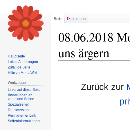
Seite
Diskussion
08.06.2018 Mo
uns ärgern
Hauptseite
Letzte Änderungen
Zufällige Seite
Zur
Zur
Hilfe zu MediaWiki
Navigation
Suche
springen
springen
Werkzeuge
Zurück zur
Links auf diese Seite
Änderungen an
pr
verlinkten Seiten
Spezialseiten
Druckversion
Permanenter Link
Seiten­informationen