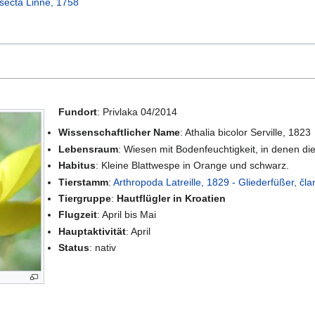
nsecta Linné, 1758
Fundort
: Privlaka 04/2014
Wissenschaftlicher Name
: Athalia bicolor Serville, 1823
Lebensraum
: Wiesen mit Bodenfeuchtigkeit, in denen d
Habitus
: Kleine Blattwespe in Orange und schwarz.
Tierstamm
:
Arthropoda Latreille, 1829 - Gliederfüßer, čl
Tiergruppe
:
Hautflügler in Kroatien
Flugzeit
: April bis Mai
Hauptaktivität
: April
Status
: nativ