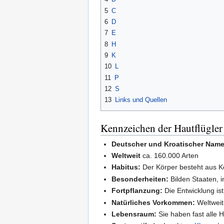
5
C
6
D
7
E
8
H
9
K
10
L
11
P
12
S
13
Links und Quellen
Kennzeichen der Hautflügler
Deutscher und Kroatischer Name
Weltweit
ca. 160.000 Arten
Habitus:
Der Körper besteht aus K
Besonderheiten:
Bilden Staaten, i
Fortpflanzung:
Die Entwicklung ist
Natürliches Vorkommen:
Weltweit
Lebensraum:
Sie haben fast alle H