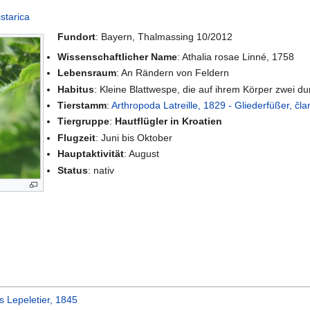
istarica
Fundort
: Bayern, Thalmassing 10/2012
Wissenschaftlicher Name
: Athalia rosae Linné, 1758
Lebensraum
: An Rändern von Feldern
Habitus
: Kleine Blattwespe, die auf ihrem Körper zwei du
Tierstamm
:
Arthropoda Latreille, 1829 - Gliederfüßer, čl
Tiergruppe
:
Hautflügler in Kroatien
Flugzeit
: Juni bis Oktober
Hauptaktivität
: August
Status
: nativ
s Lepeletier, 1845