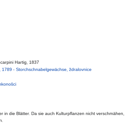
arpini Hartig, 1837
 1789 - Storchschnabelgewächse, ždralovnice
ankonošci
 in die Blätter. Da sie auch Kulturpflanzen nicht verschmähen,
n.