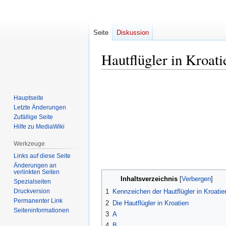
Seite
Diskussion
Hautflügler in Kroati
Zur
Zur
Navigation
Suche
Hauptseite
springen
springen
Letzte Änderungen
Zufällige Seite
Hilfe zu MediaWiki
Werkzeuge
Links auf diese Seite
Änderungen an
verlinkten Seiten
Inhaltsverzeichnis
Spezialseiten
Druckversion
1
Kennzeichen der Hautflügler in Kroatie
Permanenter Link
2
Die Hautflügler in Kroatien
Seiten­informationen
3
A
4
B