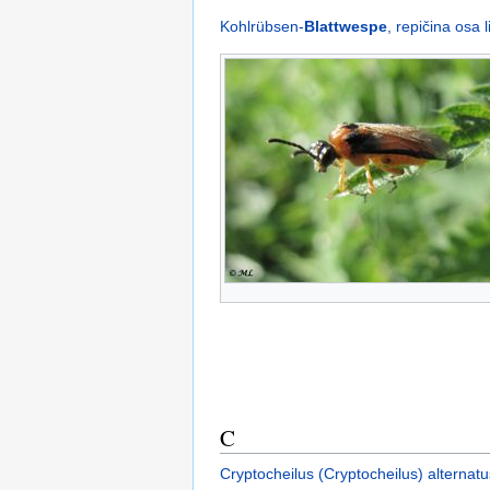
Kohlrübsen-
Blattwespe
, repičina osa l
C
Cryptocheilus (Cryptocheilus) alternatu