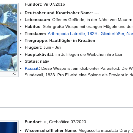
Fundort
: Vir 07/2016
Deutscher und Kroatischer Name:
---
Lebensraum
: Offenes Gelände, in der Nähe von Mauer
Habitus
: Sehr große Wespe mit orangen Flügeln und de
Tierstamm
:
Arthropoda Latreille, 1829 - Gliederfüßer, čl
Tiergruppe
:
Hautflügler in Kroatien
Flugzeit
: Juni - Juli
Hauptaktivität
: im Juli legen die Weibchen ihre Eier
Status
: nativ
Parasit
:
Diese Wespe ist ein idiobionter Parasitoid. Die
Sundevall, 1833. Pro Ei wird eine Spinne als Proviant in 
Fundort
: ♀, Grebaštica 07/2020
Wissenschaftlicher Name
: Megascolia maculata Drury,