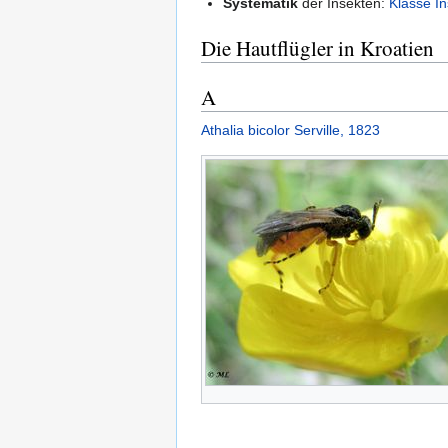
Systematik
der Insekten:
Klasse I
Die Hautflügler in Kroatien
A
Athalia bicolor Serville, 1823