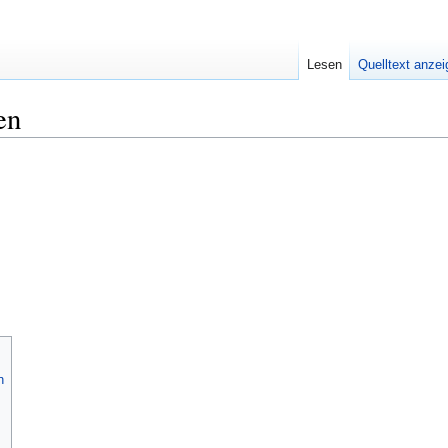
Lesen
Quelltext anze
en
n