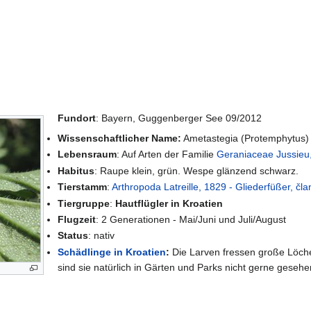
Fundort
: Bayern, Guggenberger See 09/2012
Wissenschaftlicher Name:
Ametastegia (Protemphytus) c
Lebensraum
: Auf Arten der Familie
Geraniaceae Jussieu,
Habitus
: Raupe klein, grün. Wespe glänzend schwarz.
Tierstamm
:
Arthropoda Latreille, 1829 - Gliederfüßer, čl
Tiergruppe
:
Hautflügler in Kroatien
Flugzeit
: 2 Generationen - Mai/Juni und Juli/August
Status
: nativ
Schädlinge in Kroatien
:
Die Larven fressen große Löcher
sind sie natürlich in Gärten und Parks nicht gerne gesehe