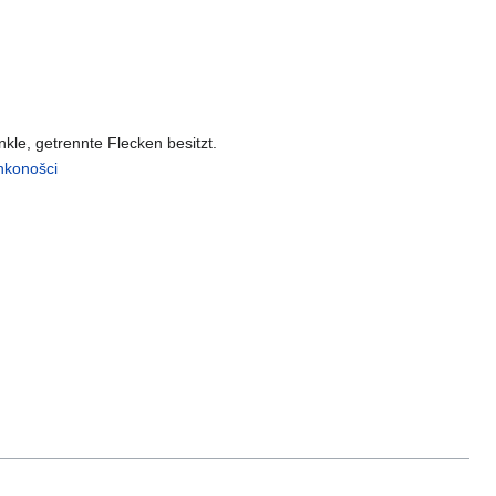
nkle, getrennte Flecken besitzt.
ankonošci