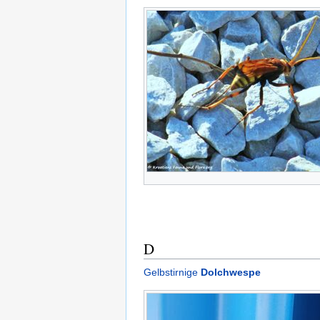
D
Gelbstirnige
Dolchwespe