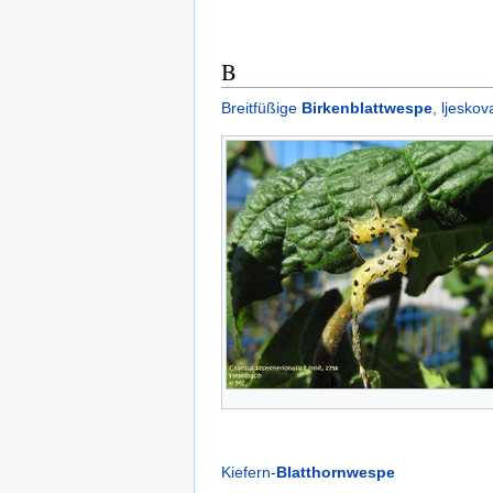
B
Breitfüßige
Birkenblattwespe
, ljeskov
Kiefern-
Blatthornwespe