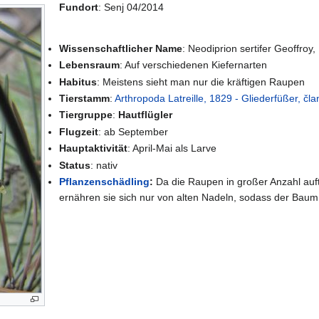
Fundort
: Senj 04/2014
Wissenschaftlicher Name
: Neodiprion sertifer Geoffroy,
Lebensraum
: Auf verschiedenen Kiefernarten
Habitus
: Meistens sieht man nur die kräftigen Raupen
Tierstamm
:
Arthropoda Latreille, 1829 - Gliederfüßer, čl
Tiergruppe
:
Hautflügler
Flugzeit
: ab September
Hauptaktivität
: April-Mai als Larve
Status
: nativ
Pflanzenschädling
:
Da die Raupen in großer Anzahl auft
ernähren sie sich nur von alten Nadeln, sodass der Baum g