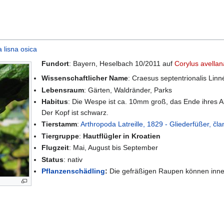
a lisna osica
Fundort
: Bayern, Heselbach 10/2011 auf
Corylus avellan
Wissenschaftlicher Name
: Craesus septentrionalis Linn
Lebensraum
: Gärten, Waldränder, Parks
Habitus
: Die Wespe ist ca. 10mm groß, das Ende ihres A
Der Kopf ist schwarz.
Tierstamm
:
Arthropoda Latreille, 1829 - Gliederfüßer, čl
Tiergruppe
:
Hautflügler in Kroatien
Flugzeit
: Mai, August bis September
Status
: nativ
Pflanzenschädling
:
Die gefräßigen Raupen können inner