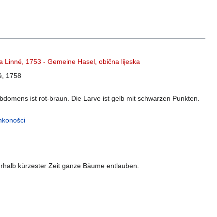
a Linné, 1753 - Gemeine Hasel, obična lijeska
é, 1758
bdomens ist rot-braun. Die Larve ist gelb mit schwarzen Punkten.
ankonošci
halb kürzester Zeit ganze Bäume entlauben.