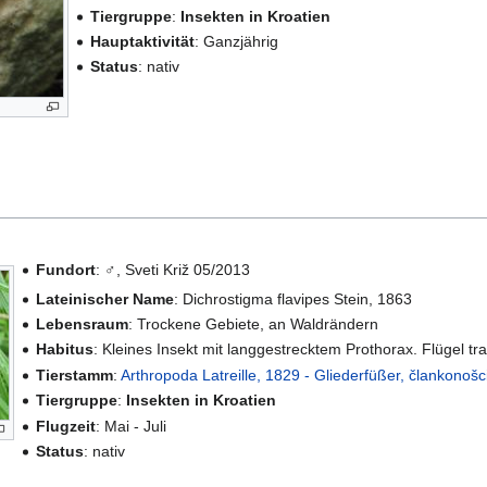
Tiergruppe
:
Insekten in Kroatien
Hauptaktivität
: Ganzjährig
Status
: nativ
Fundort
: ♂, Sveti Križ 05/2013
Lateinischer Name
: Dichrostigma flavipes Stein, 1863
Lebensraum
: Trockene Gebiete, an Waldrändern
Habitus
: Kleines Insekt mit langgestrecktem Prothorax. Flügel tr
Tierstamm
:
Arthropoda Latreille, 1829 - Gliederfüßer, člankonošc
Tiergruppe
:
Insekten in Kroatien
Flugzeit
: Mai - Juli
Status
: nativ