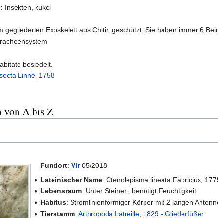
:
Insekten, kukci
 gegliederten Exoskelett aus Chitin geschützt. Sie haben immer 6 Bei
Tracheensystem
abitate besiedelt.
nsecta Linné, 1758
 von A bis Z
Fundort
:
Vir
05/2018
Lateinischer Name
: Ctenolepisma lineata Fabricius, 177
Lebensraum
: Unter Steinen, benötigt Feuchtigkeit
Habitus
: Stromlinienförmiger Körper mit 2 langen Antenn
Tierstamm
:
Arthropoda Latreille, 1829 - Gliederfüßer