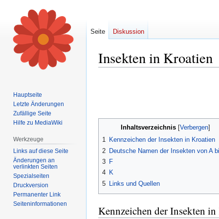
Seite
Diskussion
Insekten in Kroatien
Zur
Zur
Navigation
Suche
Hauptseite
springen
springen
Letzte Änderungen
Zufällige Seite
Hilfe zu MediaWiki
Inhaltsverzeichnis
Werkzeuge
1
Kennzeichen der Insekten in Kroatien
2
Deutsche Namen der Insekten von A b
Links auf diese Seite
Änderungen an
3
F
verlinkten Seiten
4
K
Spezialseiten
5
Links und Quellen
Druckversion
Permanenter Link
Seiten­informationen
Kennzeichen der Insekten in