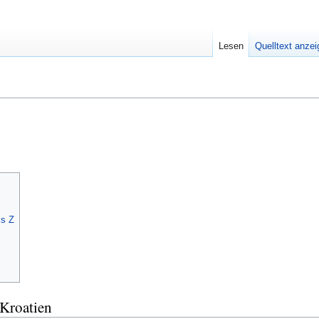
Lesen
Quelltext anze
is Z
 Kroatien