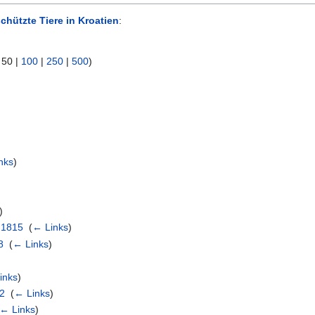
chützte Tiere in Kroatien
:
|
50
|
100
|
250
|
500
)
nks
)
)
, 1815
‎
(
← Links
)
8
‎
(
← Links
)
inks
)
02
‎
(
← Links
)
← Links
)