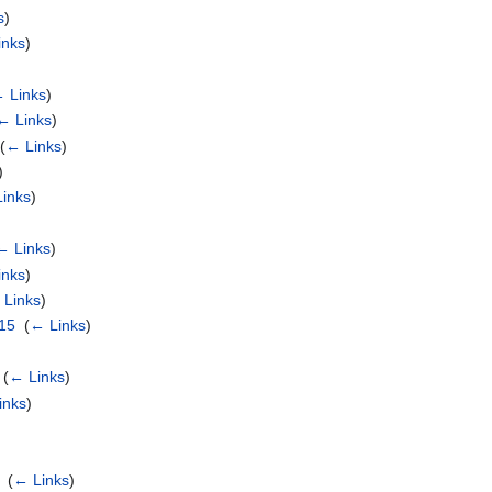
s
)
inks
)
 Links
)
← Links
)
‎
(
← Links
)
)
inks
)
← Links
)
inks
)
 Links
)
815
‎
(
← Links
)
‎
(
← Links
)
inks
)
)
‎
(
← Links
)