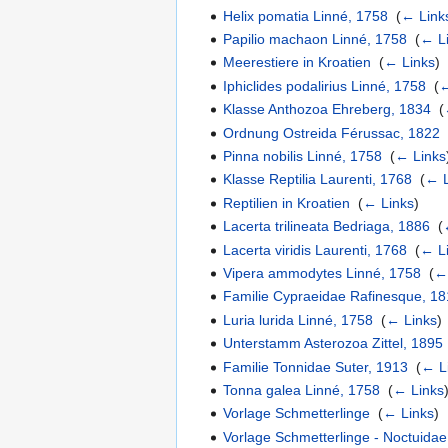
Helix pomatia Linné, 1758
‎
(
← Link
Papilio machaon Linné, 1758
‎
(
← L
Meerestiere in Kroatien
‎
(
← Links
)
Iphiclides podalirius Linné, 1758
‎
(
←
Klasse Anthozoa Ehreberg, 1834
‎
(
Ordnung Ostreida Férussac, 1822
Pinna nobilis Linné, 1758
‎
(
← Links
Klasse Reptilia Laurenti, 1768
‎
(
← L
Reptilien in Kroatien
‎
(
← Links
)
Lacerta trilineata Bedriaga, 1886
‎
(
Lacerta viridis Laurenti, 1768
‎
(
← L
Vipera ammodytes Linné, 1758
‎
(
←
Familie Cypraeidae Rafinesque, 1
Luria lurida Linné, 1758
‎
(
← Links
)
Unterstamm Asterozoa Zittel, 1895
Familie Tonnidae Suter, 1913
‎
(
← L
Tonna galea Linné, 1758
‎
(
← Links
Vorlage Schmetterlinge
‎
(
← Links
)
Vorlage Schmetterlinge - Noctuidae