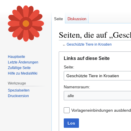
Seite
Diskussion
Seiten, die auf „Gesc
←
Geschützte Tiere in Kroatien
Zur
Zur
Hauptseite
Links auf diese Seite
Navigation
Suche
Letzte Änderungen
Seite:
springen
springen
Zufällige Seite
Hilfe zu MediaWiki
Werkzeuge
Namensraum:
Spezialseiten
alle
Druckversion
Vorlageneinbindungen ausblen
Los