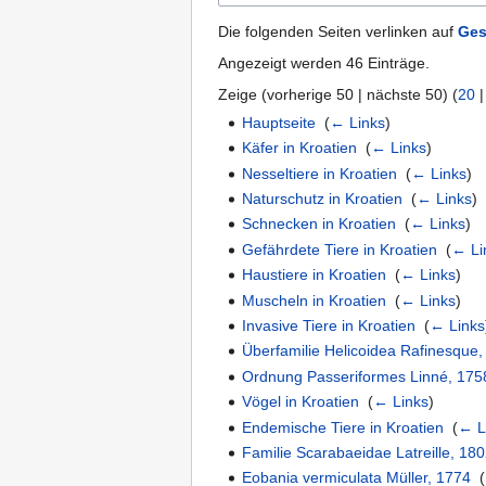
Die folgenden Seiten verlinken auf
Ges
Angezeigt werden 46 Einträge.
Zeige (
vorherige 50
|
nächste 50
) (
20
Hauptseite
‎
(
← Links
)
Käfer in Kroatien
‎
(
← Links
)
Nesseltiere in Kroatien
‎
(
← Links
)
Naturschutz in Kroatien
‎
(
← Links
)
Schnecken in Kroatien
‎
(
← Links
)
Gefährdete Tiere in Kroatien
‎
(
← Li
Haustiere in Kroatien
‎
(
← Links
)
Muscheln in Kroatien
‎
(
← Links
)
Invasive Tiere in Kroatien
‎
(
← Links
Überfamilie Helicoidea Rafinesque
Ordnung Passeriformes Linné, 175
Vögel in Kroatien
‎
(
← Links
)
Endemische Tiere in Kroatien
‎
(
← L
Familie Scarabaeidae Latreille, 18
Eobania vermiculata Müller, 1774
‎
(