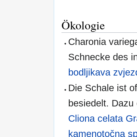
Ökologie
Charonia variega
Schnecke des i
bodljikava zvje
Die Schale ist 
besiedelt. Daz
Cliona celata G
kamenotočna s