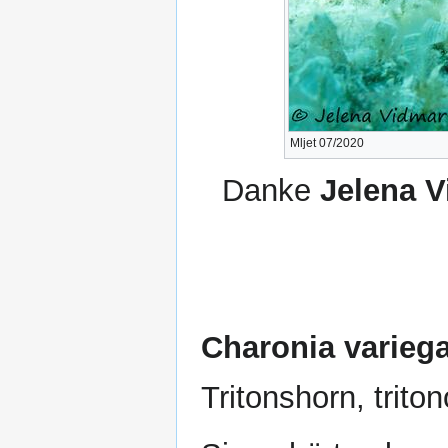
Mljet 07/2020
Danke
Jelena 
Charonia varieg
Tritonshorn, trito