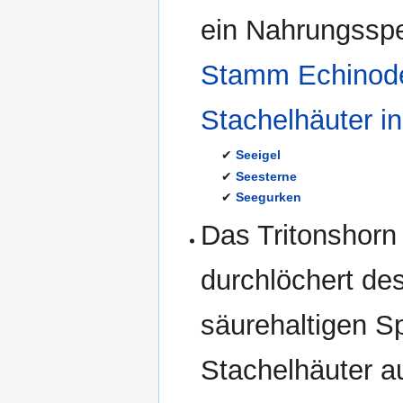
ein Nahrungsspe
Stamm Echinode
Stachelhäuter in
✔
Seeigel
✔
Seesterne
✔
Seegurken
Das Tritonshorn
durchlöchert de
säurehaltigen S
Stachelhäuter a