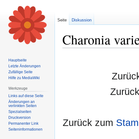
Seite
Diskussion
Charonia vari
Zur
Zur
Hauptseite
Navigation
Suche
Letzte Änderungen
springen
springen
Zufällige Seite
Zurüc
Hilfe zu MediaWiki
Werkzeuge
Zurüc
Links auf diese Seite
Änderungen an
verlinkten Seiten
Spezialseiten
Druckversion
Zurück zum
Stamm
Permanenter Link
Seiten­informationen