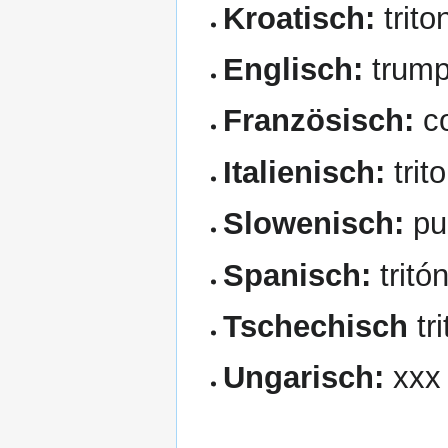
Kroatisch:
trito
Englisch:
trumpe
Französisch:
c
Italienisch:
trit
Slowenisch:
puž
Spanisch:
tritón
Tschechisch
tr
Ungarisch:
xxx