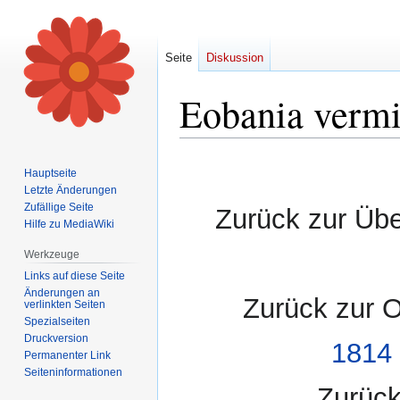
Seite
Diskussion
Eobania vermi
Zur
Zur
Hauptseite
Navigation
Suche
Letzte Änderungen
springen
springen
Zufällige Seite
Zurück zur Übe
Hilfe zu MediaWiki
Werkzeuge
Links auf diese Seite
Änderungen an
Zurück zur 
verlinkten Seiten
Spezialseiten
Druckversion
1814 
Permanenter Link
Seiten­informationen
Zurück