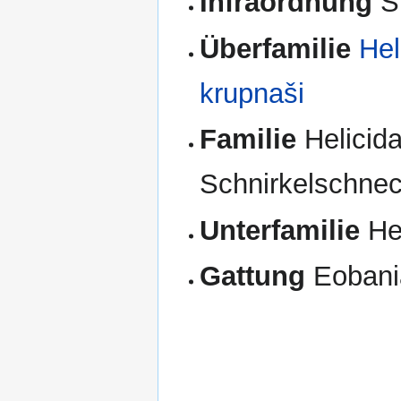
Infraordnung
S
Überfamilie
Hel
krupnaši
Familie
Helicid
Schnirkelschnec
Unterfamilie
Hel
Gattung
Eobani