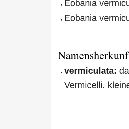
Eobania vermicu
Eobania vermicu
Namensherkunf
vermiculata:
da
Vermicelli, klei