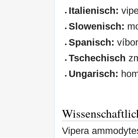
Italienisch:
vipe
Slowenisch:
mo
Spanisch:
víbor
Tschechisch
zm
Ungarisch:
homo
Wissenschaftli
Vipera ammodytes