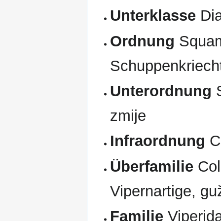
Unterklasse
Dia
Ordnung
Squam
Schuppenkriechti
Unterordnung
S
zmije
Infraordnung
Ca
Überfamilie
Col
Vipernartige, gu
Familie
Viperida