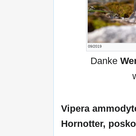
09/2019
Danke
Wer
Vipera ammodyte
Hornotter, posk