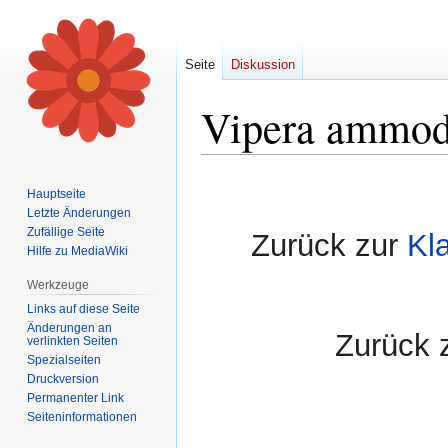
Seite
Diskussion
Vipera ammod
Zur
Zur
Hauptseite
Navigation
Suche
Letzte Änderungen
springen
springen
Zufällige Seite
Zurück zur
Kla
Hilfe zu MediaWiki
Werkzeuge
Links auf diese Seite
Änderungen an
Zurück
verlinkten Seiten
Spezialseiten
Druckversion
Permanenter Link
Seiten­informationen