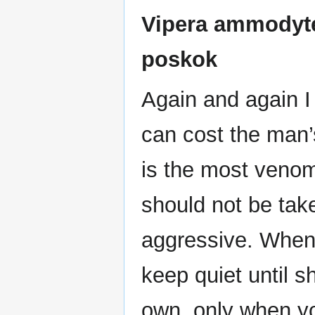
Vipera ammodyte
poskok
Again and again I 
can cost the man’s
is the most venom
should not be taken
aggressive. When I
keep quiet until s
own, only when yo