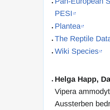
Pan-European Sp
PESI
Plantea
The Reptile Dat
Wiki Species
Helga Happ, Da
Vipera ammodyte
Aussterben bedro