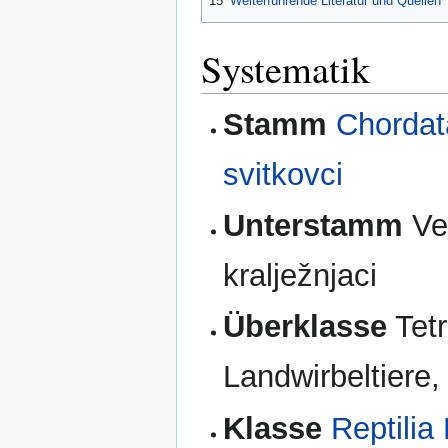
15
Weiterführende Literatur und Quellen
Systematik
Stamm
Chordat
svitkovci
Unterstamm
Ver
kralježnjaci
Überklasse
Tetr
Landwirbeltiere,
Klasse
Reptilia