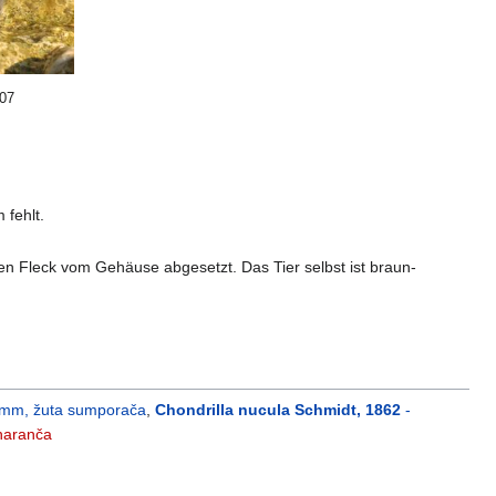
/07
 fehlt.
zen Fleck vom Gehäuse abgesetzt. Das Tier selbst ist braun-
mm, žuta sumporača
,
Chondrilla nucula Schmidt, 1862
-
naranča