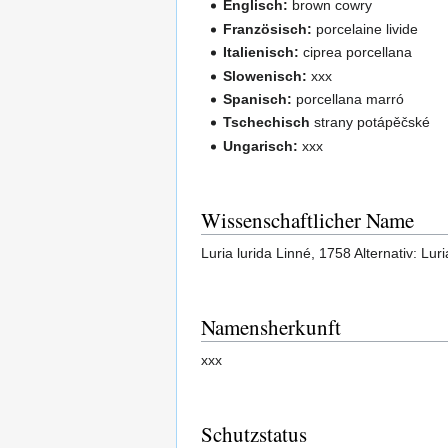
Englisch:
brown cowry
Französisch:
porcelaine livide
Italienisch:
ciprea porcellana
Slowenisch:
xxx
Spanisch:
porcellana marró
Tschechisch
strany potápěčské
Ungarisch:
xxx
Wissenschaftlicher Name
Luria lurida Linné, 1758 Alternativ: Luri
Namensherkunft
xxx
Schutzstatus