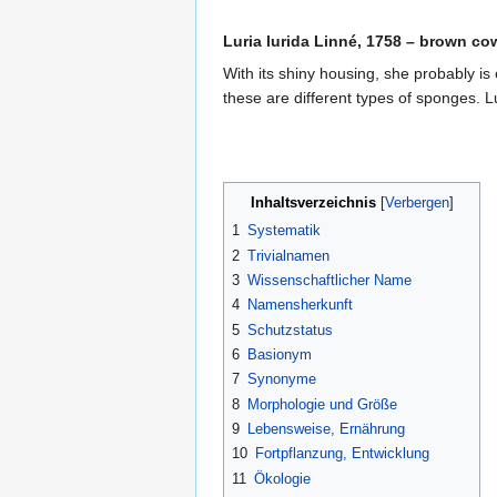
Luria lurida Linné, 1758 – brown co
With its shiny housing, she probably is
these are different types of sponges. Lu
Inhaltsverzeichnis
1
Systematik
2
Trivialnamen
3
Wissenschaftlicher Name
4
Namensherkunft
5
Schutzstatus
6
Basionym
7
Synonyme
8
Morphologie und Größe
9
Lebensweise, Ernährung
10
Fortpflanzung, Entwicklung
11
Ökologie