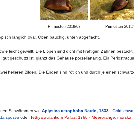
Primošten 2018/07
Primošten 2018
pisch länglich oval. Oben bauchig, unten abgeflacht.
ie leicht gewellt. Die Lippen sind dicht mit kräftigen Zähnen bestückt.
gut geschützt ist, glänzt das Gehäuse porzellanartig. Ein Periostracum
zwei helleren Bilden. Die Enden sind rötlich und durch je einen schwar
edenen Schwämmen wie
Aplysina aerophoba Nardo, 1833
- Goldschwa
ta spužva
oder
Tethya aurantium Pallas, 1766 - Meerorange, morska 