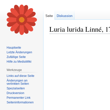
Seite
Diskussion
Luria lurida Linné, 
Zur
Zur
Navigation
Suche
Hauptseite
springen
springen
Letzte Änderungen
Zufällige Seite
Hilfe zu MediaWiki
Werkzeuge
Links auf diese Seite
Änderungen an
verlinkten Seiten
Spezialseiten
Druckversion
Permanenter Link
Seiten­informationen