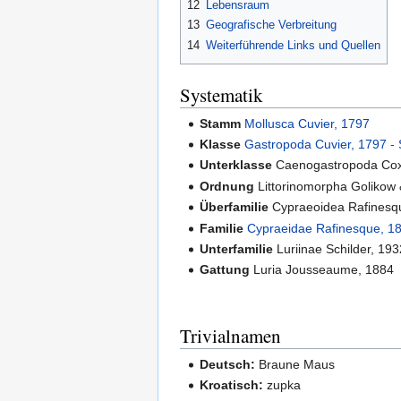
12
Lebensraum
13
Geografische Verbreitung
14
Weiterführende Links und Quellen
Systematik
Stamm
Mollusca Cuvier, 1797
Klasse
Gastropoda Cuvier, 1797 -
Unterklasse
Caenogastropoda Cox
Ordnung
Littorinomorpha Golikow
Überfamilie
Cypraeoidea Rafinesq
Familie
Cypraeidae Rafinesque, 18
Unterfamilie
Luriinae Schilder, 193
Gattung
Luria Jousseaume, 1884
Trivialnamen
Deutsch:
Braune Maus
Kroatisch:
zupka