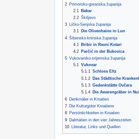
2
Primorsko-goranska županija
2.1
Bakar
2.2
Škrljevo
3
Ličko-Senjska županija
3.1
Die Olivenhaine in Lun
4
Šibensko-kninska županija
4.1
Bribir in Ravni Kotari
4.2
Parčić in der Bukovica
5
Vukovarsko-srijemska županija
5.1
Vukovar
5.1.1
Schloss Eltz
5.1.2
Das Städtische Kranken
5.1.3
Gedenkstätte Ovčara
5.1.4
Die Awarengräber in Nu
6
Denkmäler in Kroatien
7
Die Kulturgüter Kroatiens
8
Persönlichkeiten in Kroatien
9
Dalmatien in den vier Jahreszeiten
10
Literatur, Links und Quellen