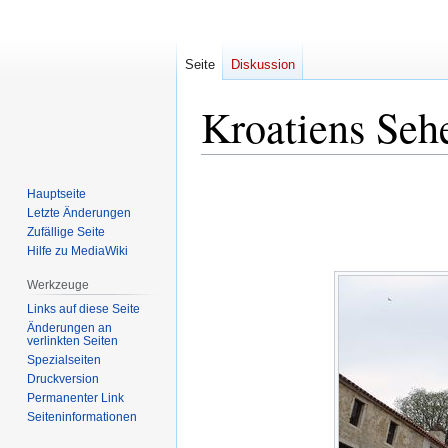
Seite
Diskussion
Kroatiens Seh
Zur
Zur
Hauptseite
Navigation
Suche
Letzte Änderungen
springen
springen
Zufällige Seite
Hilfe zu MediaWiki
Werkzeuge
Links auf diese Seite
Änderungen an
verlinkten Seiten
Spezialseiten
Druckversion
Permanenter Link
Seiten­informationen