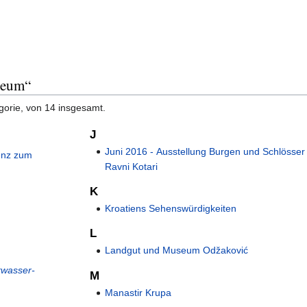
seum“
gorie, von 14 insgesamt.
J
Juni 2016 - Ausstellung Burgen und Schlösser 
renz zum
Ravni Kotari
K
Kroatiens Sehenswürdigkeiten
L
Landgut und Museum Odžaković
rwasser-
M
Manastir Krupa