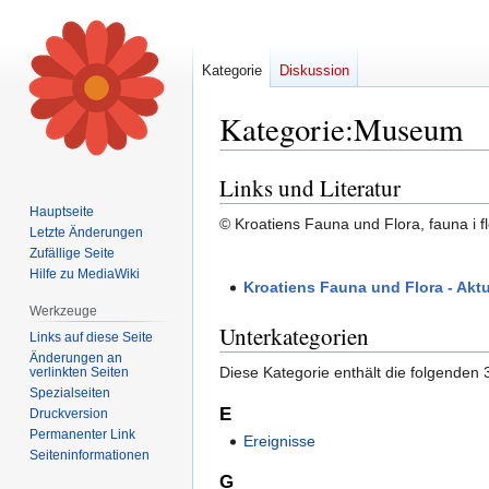
Kategorie
Diskussion
Kategorie
:
Museum
Links und Literatur
Zur
Zur
Navigation
Suche
Hauptseite
© Kroatiens Fauna und Flora, fauna i fl
springen
springen
Letzte Änderungen
Zufällige Seite
Hilfe zu MediaWiki
Kroatiens Fauna und Flora - Aktu
Werkzeuge
Unterkategorien
Links auf diese Seite
Änderungen an
Diese Kategorie enthält die folgenden 
verlinkten Seiten
Spezialseiten
E
Druckversion
Permanenter Link
Ereignisse
Seiten­informationen
G