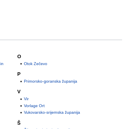
O
in
Otok Zečevo
P
Primorsko-goranska županija
V
Vir
Vorlage Ort
Vukovarsko-srijemska županija
Š