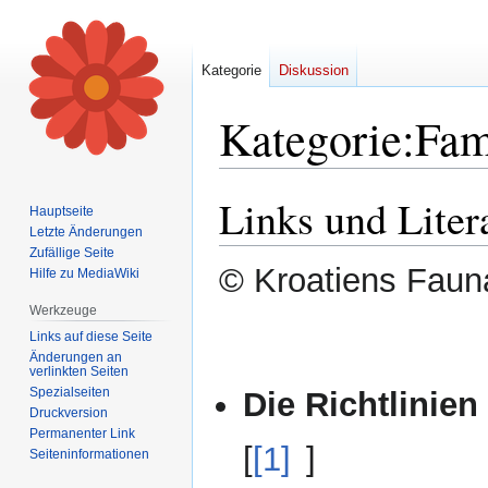
Kategorie
Diskussion
Kategorie
:
Fam
Links und Liter
Zur
Zur
Hauptseite
Navigation
Suche
Letzte Änderungen
springen
springen
Zufällige Seite
© Kroatiens Fauna
Hilfe zu MediaWiki
Werkzeuge
Links auf diese Seite
Änderungen an
verlinkten Seiten
Spezialseiten
Die Richtlinien
Druckversion
Permanenter Link
[
[1]
]
Seiten­informationen