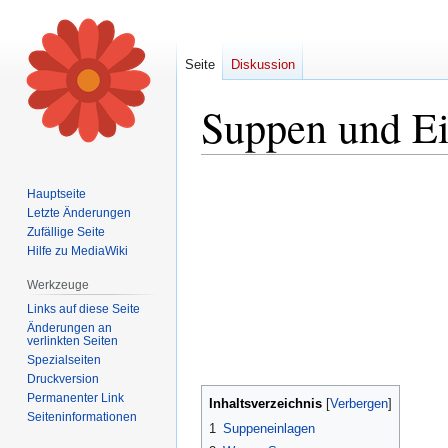
Seite
Diskussion
Suppen und Ei
Zur
Zur
Hauptseite
Navigation
Suche
Letzte Änderungen
springen
springen
Zufällige Seite
Hilfe zu MediaWiki
Werkzeuge
Links auf diese Seite
Änderungen an
verlinkten Seiten
Spezialseiten
Druckversion
Permanenter Link
Inhaltsverzeichnis
Seiten­informationen
1
Suppeneinlagen