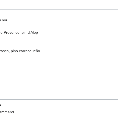
li bor
de Provence, pin d'Alep
rrasco, pino carrasqueño
z
stammend