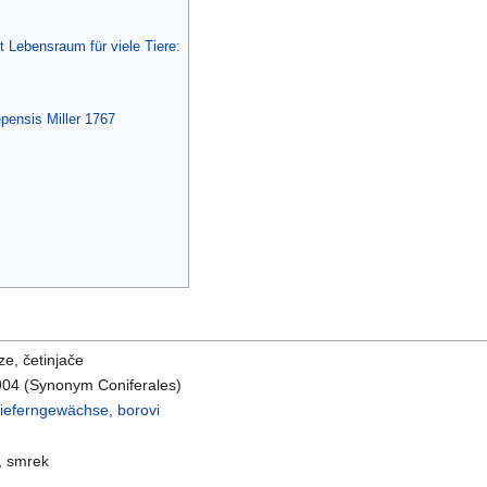
t Lebensraum für viele Tiere:
pensis Miller 1767
e, četinjače
904 (Synonym Coniferales)
Kieferngewächse, borovi
, smrek