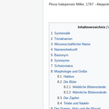
Pinus halepensis Miller, 1767 - Aleppoki
Inhaltsverzeichnis
1
Systematik
2
Trivialnamen
3
Wissenschaftlicher Name
4
Namensherkunft
5
Basionym
6
Synonyme
7
Schutzstatus
8
Morphologie und Größe
8.1
Habitus
8.2
Die Blüte
8.2.1
Weibliche Blütenstände:
8.2.2
Männliche Blütenstände:
8.3
Der Zapfen
8.4
Triebe und Nadeln
9
Der Stamm, Holz und die Wurzel