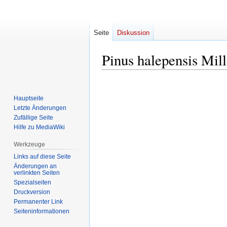
Seite
Diskussion
Pinus halepensis Mill
Zur
Zur
Navigation
Suche
Hauptseite
springen
springen
Letzte Änderungen
Zufällige Seite
Hilfe zu MediaWiki
Werkzeuge
Links auf diese Seite
Änderungen an
verlinkten Seiten
Spezialseiten
Druckversion
Permanenter Link
Seiten­informationen