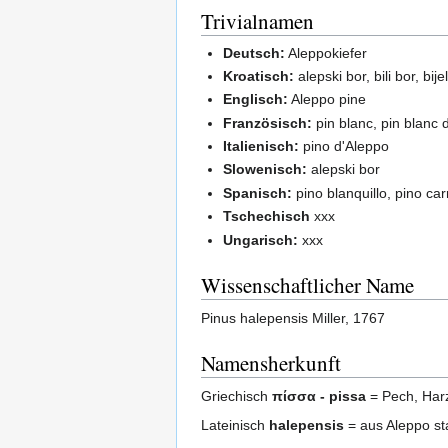
Trivialnamen
Deutsch:
Aleppokiefer
Kroatisch:
alepski bor, bili bor, bije
Englisch:
Aleppo pine
Französisch:
pin blanc, pin blanc 
Italienisch:
pino d'Aleppo
Slowenisch:
alepski bor
Spanisch:
pino blanquillo, pino ca
Tschechisch
xxx
Ungarisch:
xxx
Wissenschaftlicher Name
Pinus halepensis Miller, 1767
Namensherkunft
Griechisch
πίσσα - pissa
= Pech, Har
Lateinisch
halepensis
= aus Aleppo 