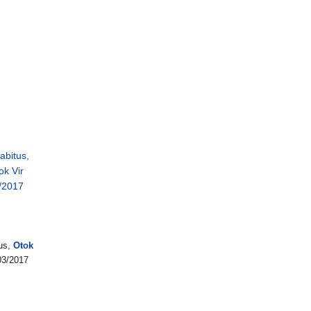
us,
Otok
3/2017