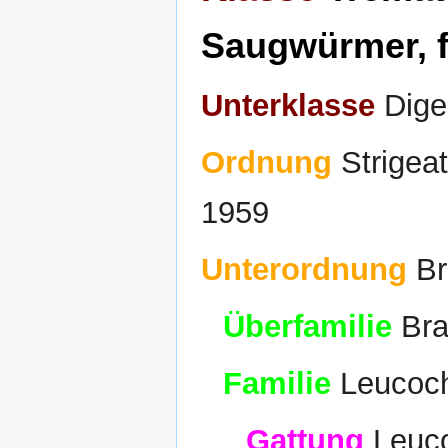
Saugwürmer, f
Unterklasse
Dige
Ordnung
Strigea
1959
Unterordnung
Br
Überfamilie
Bra
Familie
Leucoch
Gattung
Leuco