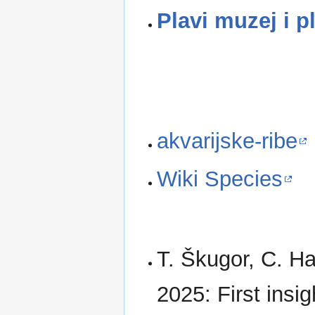
Plavi muzej i p
akvarijske-ribe
Wiki Species
T. Škugor, C. H
2025: First insig