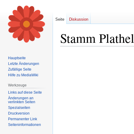
Seite
Diskussion
Stamm Plathel
Zur
Zur
Hauptseite
Navigation
Suche
Letzte Änderungen
springen
springen
Zufällige Seite
Hilfe zu MediaWiki
Werkzeuge
Links auf diese Seite
Änderungen an
verlinkten Seiten
Spezialseiten
Druckversion
Permanenter Link
Seiten­informationen