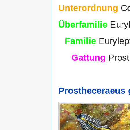
Unterordnung
Co
Überfamilie
Euryl
Familie
Eurylep
Gattung
Prost
Prostheceraeus g