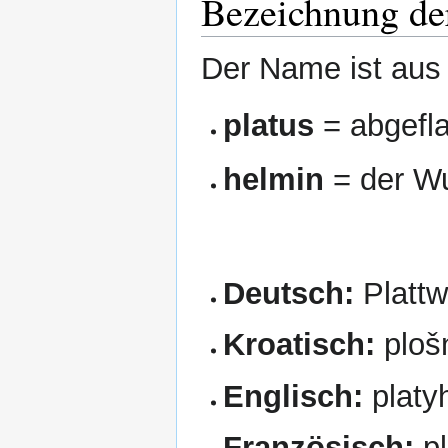
Bezeichnung der
Der Name ist aus 
platus
= abgefla
helmin
= der W
Deutsch:
Platt
Kroatisch:
plošn
Englisch:
platy
Französisch:
pl