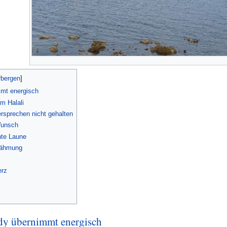
mmt energisch
m Halali
ersprechen nicht gehalten
Wunsch
hte Laune
 Zähmung
erz
dy übernimmt energisch