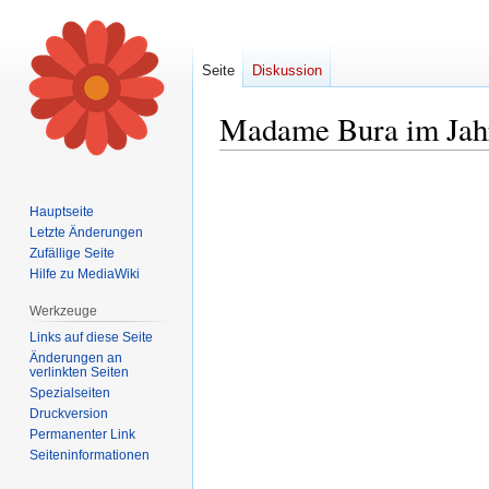
Seite
Diskussion
Madame Bura im Jah
Zur
Zur
Navigation
Suche
Hauptseite
springen
springen
Letzte Änderungen
Zufällige Seite
Hilfe zu MediaWiki
Werkzeuge
Links auf diese Seite
Änderungen an
verlinkten Seiten
Spezialseiten
Druckversion
Permanenter Link
Seiten­informationen