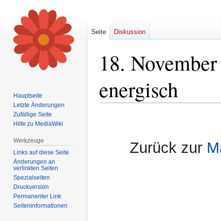
Seite
Diskussion
18. November
energisch
Hauptseite
Letzte Änderungen
Zufällige Seite
Zur
Zur
Hilfe zu MediaWiki
Navigation
Suche
springen
springen
Werkzeuge
Zurück zur
M
Links auf diese Seite
Änderungen an
verlinkten Seiten
Spezialseiten
Druckversion
Permanenter Link
Seiten­informationen