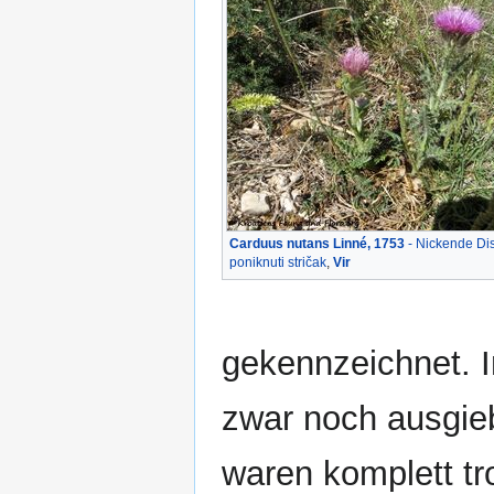
Carduus nutans Linné, 1753
- Nickende Dis
poniknuti stričak
,
Vir
gekennzeichnet. 
zwar noch ausgie
waren komplett tr