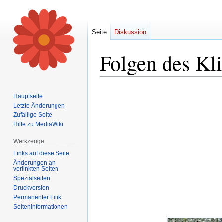
Seite
Diskussion
Folgen des Kl
Zur
Zur
Hauptseite
Navigation
Suche
Letzte Änderungen
springen
springen
Zufällige Seite
Hilfe zu MediaWiki
Werkzeuge
Links auf diese Seite
Änderungen an
verlinkten Seiten
Spezialseiten
Druckversion
Permanenter Link
Seiten­informationen