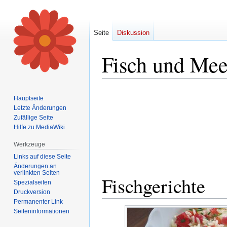
Seite
Diskussion
Fisch und Mee
Zur
Zur
Hauptseite
Navigation
Suche
Letzte Änderungen
springen
springen
Zufällige Seite
Hilfe zu MediaWiki
Werkzeuge
Links auf diese Seite
Änderungen an
verlinkten Seiten
Fischgerichte
Spezialseiten
Druckversion
Permanenter Link
Seiten­informationen