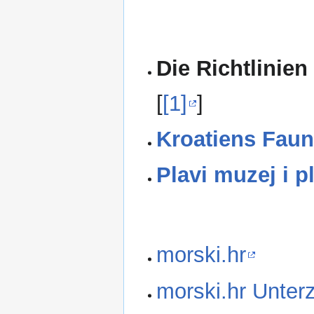
Die Richtlinien
[
[1]
]
Kroatiens Faun
Plavi muzej i p
morski.hr
morski.hr Unter