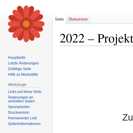
Seite
Diskussion
2022 – Projekt
Zur
Zur
Hauptseite
Navigation
Suche
Letzte Änderungen
springen
springen
Zufällige Seite
Hilfe zu MediaWiki
Werkzeuge
Links auf diese Seite
Änderungen an
verlinkten Seiten
Spezialseiten
Druckversion
Zu
Permanenter Link
Seiten­informationen