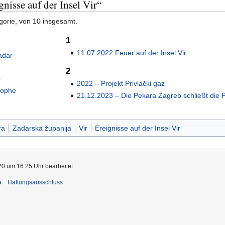
gnisse auf der Insel Vir“
gorie, von 10 insgesamt.
1
11.07.2022 Feuer auf der Insel Vir
adar
2
r
2022 – Projekt Privlački gaz
rophe
21.12.2023 – Die Pekara Zagreb schließt die P
ra
Zadarska županija
Vir
Ereignisse auf der Insel Vir
0 um 16:25 Uhr bearbeitet.
a
Haftungsausschluss