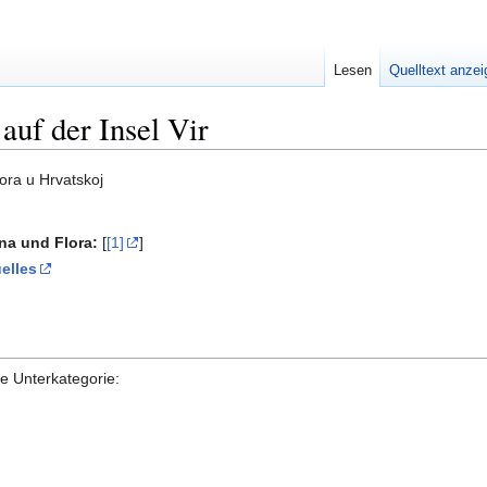
Lesen
Quelltext anze
 auf der Insel Vir
ora u Hrvatskoj
una und Flora:
[
[1]
]
elles
de Unterkategorie: