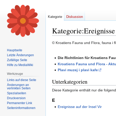
Kategorie
Diskussion
Kategorie
:
Ereignisse
Zur
Zur
© Kroatiens Fauna und Flora, fauna i fl
Navigation
Suche
Hauptseite
springen
springen
Letzte Änderungen
Die Richtlinien für Kroatiens Fa
Zufällige Seite
Kroatiens Fauna und Flora - Aktu
Hilfe zu MediaWiki
Plavi muzej i plavi kafe
Werkzeuge
Unterkategorien
Links auf diese Seite
Änderungen an
verlinkten Seiten
Diese Kategorie enthält nur die folgen
Spezialseiten
Druckversion
E
Permanenter Link
Ereignisse auf der Insel Vir
Seiten­informationen