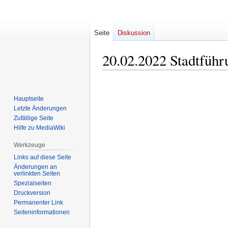
Seite
Diskussion
20.02.2022 Stadtführ
Zur
Zur
Navigation
Suche
Hauptseite
springen
springen
Letzte Änderungen
Zufällige Seite
Hilfe zu MediaWiki
Werkzeuge
Links auf diese Seite
Änderungen an
verlinkten Seiten
Spezialseiten
Druckversion
Permanenter Link
Seiten­informationen