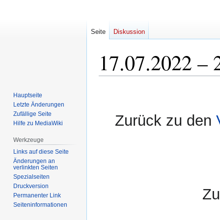
Seite
Diskussion
17.07.2022 – 
Zur
Zur
Hauptseite
Navigation
Suche
Letzte Änderungen
springen
springen
Zufällige Seite
Zurück zu den
Hilfe zu MediaWiki
Werkzeuge
Links auf diese Seite
Änderungen an
verlinkten Seiten
Spezialseiten
Druckversion
Zu
Permanenter Link
Seiten­informationen