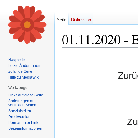
Seite
Diskussion
01.11.2020 -
Zur
Zur
Hauptseite
Navigation
Suche
Letzte Änderungen
springen
springen
Zufällige Seite
Zurü
Hilfe zu MediaWiki
Werkzeuge
Links auf diese Seite
Änderungen an
verlinkten Seiten
Spezialseiten
Druckversion
Zu
Permanenter Link
Seiten­informationen