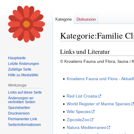
Kategorie
Diskussion
Kategorie
:
Familie Cl
Links und Literatur
Zur
Zur
Navigation
Suche
Hauptseite
© Kroatiens Fauna und Flora, fauna i fl
springen
springen
Letzte Änderungen
Zufällige Seite
Hilfe zu MediaWiki
Kroatiens Fauna und Flora - Aktuel
Werkzeuge
Links auf diese Seite
Red List Croatia
Änderungen an
verlinkten Seiten
World Register of Marine Species
Spezialseiten
Wiki Species
Druckversion
Permanenter Link
ZipcodeZoo
Seiten­informationen
Natura Mediterraneo