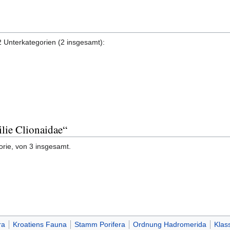
2 Unterkategorien (2 insgesamt):
ilie Clionaidae“
orie, von 3 insgesamt.
ra
Kroatiens Fauna
Stamm Porifera
Ordnung Hadromerida
Klas