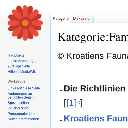
Kategorie
Diskussion
Kategorie
:
Fam
Zur
Zur
© Kroatiens Fauna
Hauptseite
Navigation
Suche
Letzte Änderungen
springen
springen
Zufällige Seite
Hilfe zu MediaWiki
Werkzeuge
Die Richtlinien
Links auf diese Seite
Änderungen an
verlinkten Seiten
[
[1]
]
Spezialseiten
Druckversion
Permanenter Link
Kroatiens Faun
Seiten­informationen