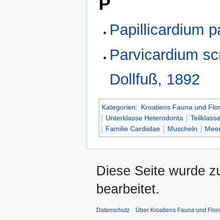
P
Papillicardium p
Parvicardium sc
Dollfuß, 1892
Kategorien
:
Kroatiens Fauna und Flo
Unterklasse Heterodonta
Teilklass
Familie Cardiidae
Muscheln
Meer
Diese Seite wurde zu
bearbeitet.
Datenschutz
Über Kroatiens Fauna und Flor