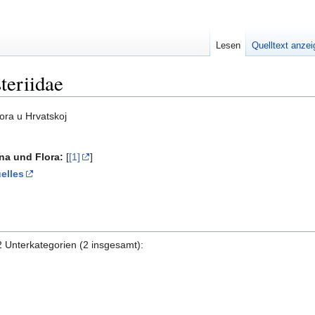
Lesen
Quelltext anze
teriidae
ora u Hrvatskoj
una und Flora:
[
[1]
]
elles
2 Unterkategorien (2 insgesamt):