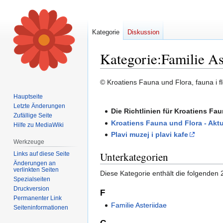
Kategorie
Diskussion
Kategorie
:
Familie As
Zur
Zur
© Kroatiens Fauna und Flora, fauna i fl
Navigation
Suche
Hauptseite
springen
springen
Letzte Änderungen
Die Richtlinien für Kroatiens Fa
Zufällige Seite
Kroatiens Fauna und Flora - Aktu
Hilfe zu MediaWiki
Plavi muzej i plavi kafe
Werkzeuge
Unterkategorien
Links auf diese Seite
Änderungen an
verlinkten Seiten
Diese Kategorie enthält die folgenden 
Spezialseiten
Druckversion
F
Permanenter Link
Familie Asteriidae
Seiten­informationen