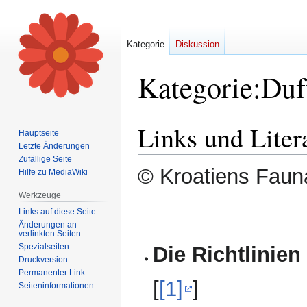
Kategorie
Diskussion
Kategorie
:
Duf
Links und Liter
Zur
Zur
Hauptseite
Navigation
Suche
Letzte Änderungen
springen
springen
Zufällige Seite
© Kroatiens Fauna
Hilfe zu MediaWiki
Werkzeuge
Links auf diese Seite
Änderungen an
verlinkten Seiten
Spezialseiten
Die Richtlinien
Druckversion
Permanenter Link
[
[1]
]
Seiten­informationen