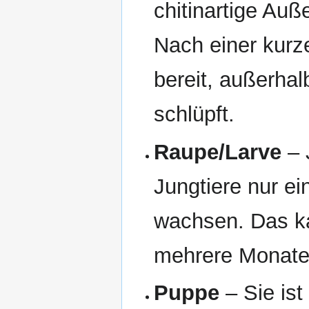
chitinartige Auß
Nach einer kurze
bereit, außerhal
schlüpft.
Raupe/Larve
– 
Jungtiere nur e
wachsen. Das k
mehrere Monate
Puppe
– Sie is