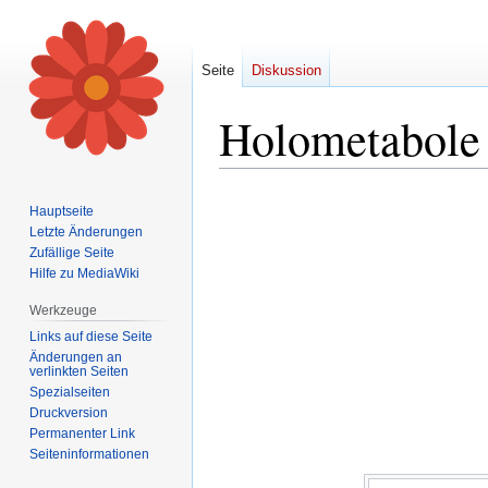
Seite
Diskussion
Holometabole 
Zur
Zur
Hauptseite
Navigation
Suche
Letzte Änderungen
springen
springen
Zufällige Seite
Hilfe zu MediaWiki
Werkzeuge
Links auf diese Seite
Änderungen an
verlinkten Seiten
Spezialseiten
Druckversion
Permanenter Link
Seiten­informationen