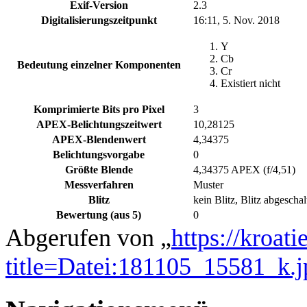
Exif-Version
2.3
Digitalisierungszeitpunkt
16:11, 5. Nov. 2018
Y
Cb
Bedeutung einzelner Komponenten
Cr
Existiert nicht
Komprimierte Bits pro Pixel
3
APEX-Belichtungszeitwert
10,28125
APEX-Blendenwert
4,34375
Belichtungsvorgabe
0
Größte Blende
4,34375 APEX (f/4,51)
Messverfahren
Muster
Blitz
kein Blitz, Blitz abgeschal
Bewertung (aus 5)
0
Abgerufen von „
https://kroat
title=Datei:181105_15581_k.