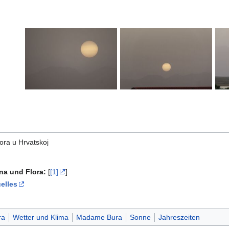
ora u Hrvatskoj
una und Flora:
[
[1]
]
elles
ra
Wetter und Klima
Madame Bura
Sonne
Jahreszeiten