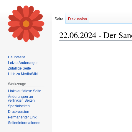
Seite
Diskussion
22.06.2024 - Der Sand
Zur
Zur
Navigation
Suche
Hauptseite
springen
springen
Letzte Änderungen
Zufällige Seite
Hilfe zu MediaWiki
Werkzeuge
Links auf diese Seite
Änderungen an
verlinkten Seiten
Spezialseiten
Druckversion
Permanenter Link
Seiten­informationen