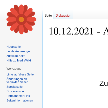
Seite
Diskussion
10.12.2021 - 
Zur
Zur
Hauptseite
Navigation
Suche
Letzte Änderungen
springen
springen
Zufällige Seite
Hilfe zu MediaWiki
Werkzeuge
Links auf diese Seite
Änderungen an
Zu
verlinkten Seiten
Spezialseiten
Druckversion
Permanenter Link
Seiten­informationen