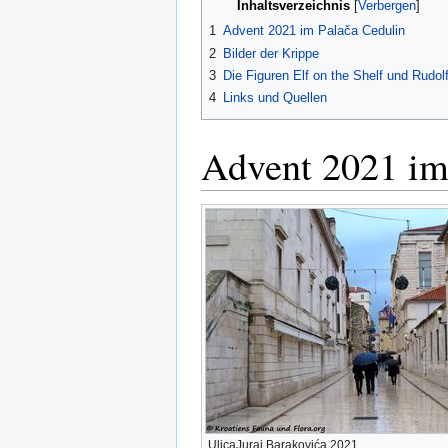
Inhaltsverzeichnis
1
Advent 2021 im Palača Cedulin
2
Bilder der Krippe
3
Die Figuren Elf on the Shelf und Rudol
4
Links und Quellen
Advent 2021 im
UlicaJuraj Barakovića 2021