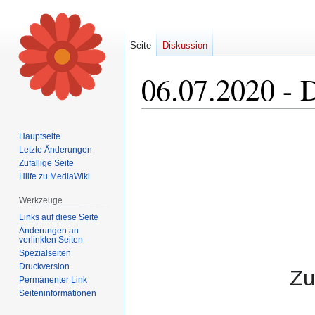
Seite
Diskussion
06.07.2020 - D
Zur
Zur
Hauptseite
Navigation
Suche
Letzte Änderungen
springen
springen
Zufällige Seite
Hilfe zu MediaWiki
Werkzeuge
Links auf diese Seite
Änderungen an
verlinkten Seiten
Spezialseiten
Druckversion
Zu
Permanenter Link
Seiten­informationen