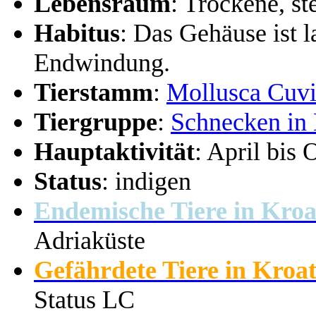
Lebensraum
: Trockene, s
Habitus
: Das Gehäuse ist l
Endwindung.
Tierstamm
:
Mollusca Cuvi
Tiergruppe
:
Schnecken in 
Hauptaktivität
: April bis 
Status
: indigen
Endemische Tiere in Kroa
Adriaküste
Gefährdete Tiere in Kroat
Status LC