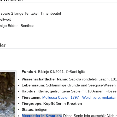
sowie 2 lange Tentakel. Tintenbeutel
eltweit
ige Böden, Benthos
ßer
Fundort
: Bibinje 01/2021, © Đani Iglić
Wissenschaftlicher Name
: Sepiola rondeletii Leach, 18
Lebensraum
: Schlammige Gründe und Seegras-Wiesen
Habitus
: Kleine, gedrungene Sepie mit 10 Armen. Flosse
Tierstamm
:
Mollusca Cuvier, 1797 - Weichtiere, mekušci
Tiergruppe
:
Kopffüßer in Kroatien
Status
: indigen
Meerestier in Kroatien:
Diese Sepie lebt ausschließlich 