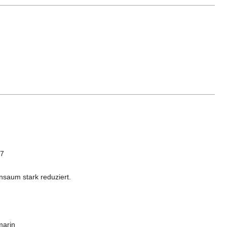
17
nsaum stark reduziert.
marin