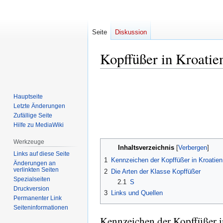
Seite
Diskussion
Kopffüßer in Kroatie
Zur
Zur
Navigation
Suche
Hauptseite
springen
springen
Letzte Änderungen
Zufällige Seite
Hilfe zu MediaWiki
Werkzeuge
Inhaltsverzeichnis
Links auf diese Seite
1
Kennzeichen der Kopffüßer in Kroatien
Änderungen an
verlinkten Seiten
2
Die Arten der Klasse Kopffüßer
Spezialseiten
2.1
S
Druckversion
3
Links und Quellen
Permanenter Link
Seiten­informationen
Kennzeichen der Kopffüßer i