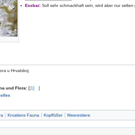
Essbar:
Soll sehr schmackhaft sein, wird aber nur selte
ora u Hrvatskoj
una und Flora:
[
[1]
]
elles
ra
Kroatiens Fauna
Kopffüßer
Meerestiere