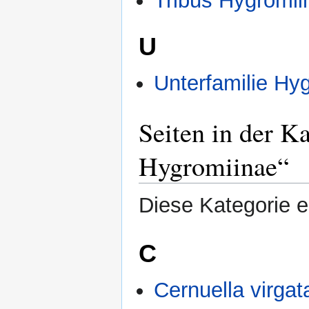
Tribus Hygromii
U
Unterfamilie Hy
Seiten in der K
Hygromiinae“
Diese Kategorie en
C
Cernuella virga