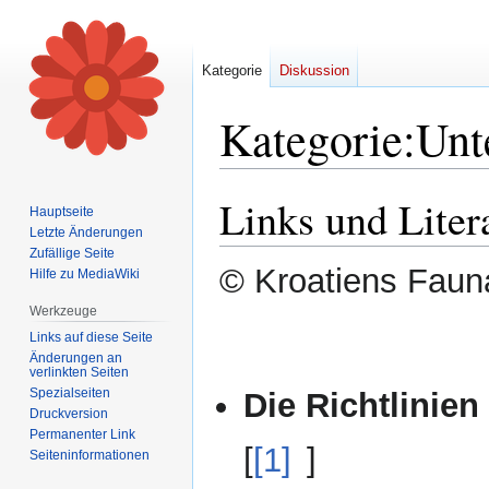
Kategorie
Diskussion
Kategorie
:
Unt
Links und Liter
Zur
Zur
Hauptseite
Navigation
Suche
Letzte Änderungen
springen
springen
Zufällige Seite
© Kroatiens Fauna
Hilfe zu MediaWiki
Werkzeuge
Links auf diese Seite
Änderungen an
verlinkten Seiten
Spezialseiten
Die Richtlinien
Druckversion
Permanenter Link
[
[1]
]
Seiten­informationen