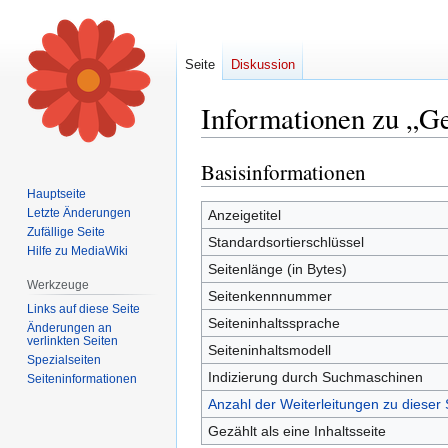
Seite
Diskussion
Informationen zu „Ge
Basisinformationen
Zur
Zur
Navigation
Suche
Hauptseite
springen
springen
Letzte Änderungen
Anzeigetitel
Zufällige Seite
Standardsortierschlüssel
Hilfe zu MediaWiki
Seitenlänge (in Bytes)
Werkzeuge
Seitenkennnummer
Links auf diese Seite
Seiteninhaltssprache
Änderungen an
verlinkten Seiten
Seiteninhaltsmodell
Spezialseiten
Indizierung durch Suchmaschinen
Seiten­informationen
Anzahl der Weiterleitungen zu dieser 
Gezählt als eine Inhaltsseite