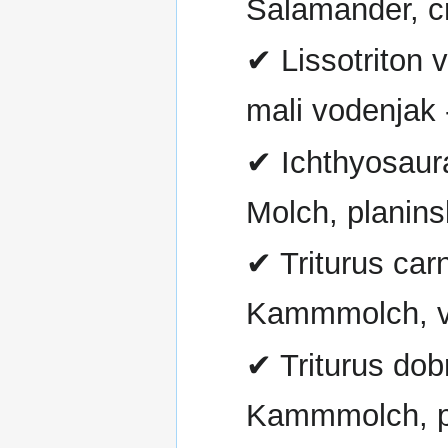
Salamander, cr
✔ Lissotriton 
mali vodenjak 
✔ Ichthyosaura
Molch, planins
✔ Triturus carn
Kammmolch, vel
✔ Triturus dob
Kammmolch, po