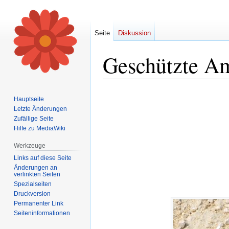
Seite
Diskussion
Geschützte Am
Zur
Zur
Hauptseite
Navigation
Suche
Letzte Änderungen
springen
springen
Zufällige Seite
Hilfe zu MediaWiki
Werkzeuge
Links auf diese Seite
Änderungen an
verlinkten Seiten
Spezialseiten
Druckversion
Permanenter Link
Seiten­informationen