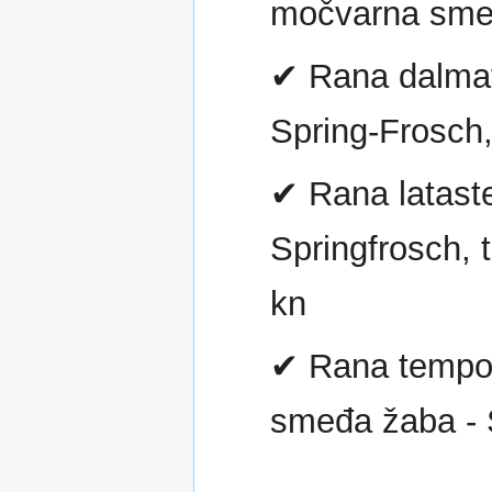
močvarna smeđ
✔ Rana dalmati
Spring-Frosch
✔ Rana lataste
Springfrosch, 
kn
✔ Rana tempora
smeđa žaba - 