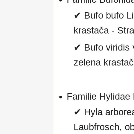
✔ Bufo bufo L
krastača - Str
✔ Bufo viridis 
zelena krastač
Familie Hylidae
✔ Hyla arborea
Laubfrosch, ob