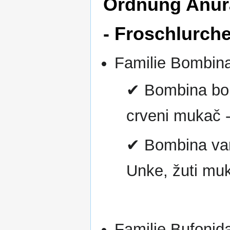
Ordnung Anura
- Froschlurche
Familie Bombina
✔ Bombina bom
crveni mukač -
✔ Bombina var
Unke, žuti muk
Familie Bufonid