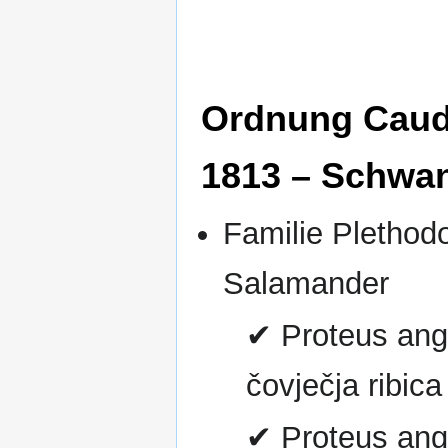
Ordnung Caud
1813 – Schwan
Familie Plethod
Salamander
✔ Proteus angu
čovječja ribica
✔ Proteus angu