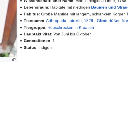
Wissenschaftlicher Name
: Mantis religiosa Linné, 1758
Lebensraum
: Habitate mit niedrigen
Bäumen und Sträu
Habitus
: Große Mantide mit langem, schlankem Körper.
Tierstamm
:
Arthropoda Latreille, 1829 - Gliederfüßer, čl
Tiergruppe
:
Heuschrecken in Kroatien
Hauptaktivität
: Von Juni bis Oktober
Generationen
: 1
Status
: indigen