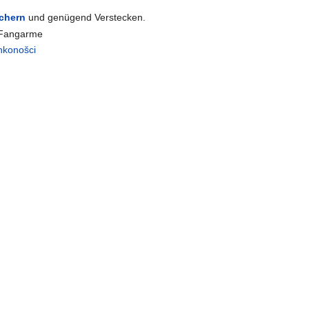
chern
und genügend Verstecken.
 Fangarme
ankonošci