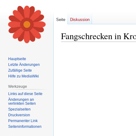
Seite
Diskussion
Fangschrecken in Kro
Zur
Zur
Navigation
Suche
Hauptseite
springen
springen
Letzte Änderungen
Zufällige Seite
Hilfe zu MediaWiki
Werkzeuge
Links auf diese Seite
Änderungen an
verlinkten Seiten
Spezialseiten
Druckversion
Permanenter Link
Seiten­informationen