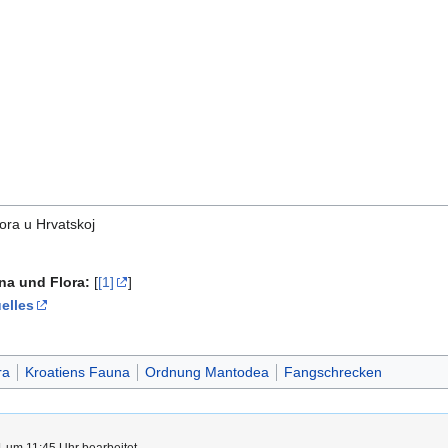
ora u Hrvatskoj
una und Flora:
[
[1]
]
elles
ra
Kroatiens Fauna
Ordnung Mantodea
Fangschrecken
 um 11:45 Uhr bearbeitet.