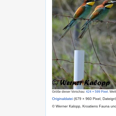
Größe dieser Vorschau:
424 × 599 Pixel
.
Weit
Originaldatei
‎
(679 × 960 Pixel, Dateig
© Werner Kalopp, Kroatiens Fauna und