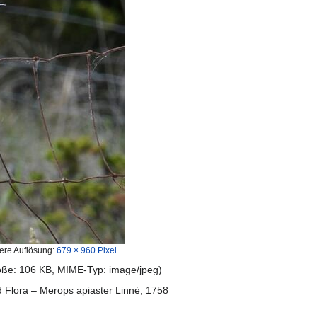
ere Auflösung:
679 × 960 Pixel
.
röße: 106 KB, MIME-Typ:
image/jpeg
)
 Flora – Merops apiaster Linné, 1758