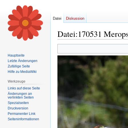
Datei
Diskussion
Datei
:
170531 Merops 
Zur
Zur
Navigation
Suche
Hauptseite
springen
springen
Letzte Änderungen
Zufällige Seite
Hilfe zu MediaWiki
Werkzeuge
Links auf diese Seite
Änderungen an
verlinkten Seiten
Spezialseiten
Druckversion
Permanenter Link
Seiten­informationen