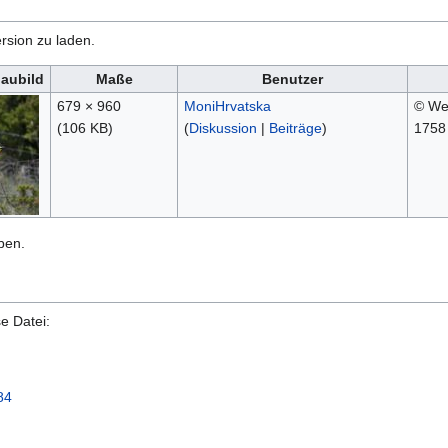
rsion zu laden.
aubild
Maße
Benutzer
679 × 960
MoniHrvatska
© Wer
(106 KB)
(
Diskussion
|
Beiträge
)
1758
ben.
e Datei:
84