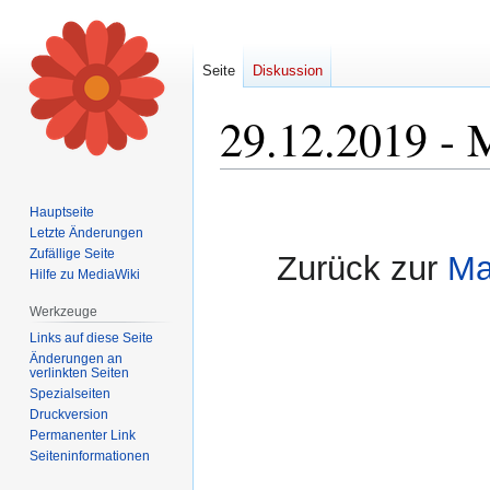
Seite
Diskussion
29.12.2019 - 
Zur
Zur
Hauptseite
Navigation
Suche
Letzte Änderungen
springen
springen
Zufällige Seite
Zurück zur
Ma
Hilfe zu MediaWiki
Werkzeuge
Links auf diese Seite
Änderungen an
verlinkten Seiten
Spezialseiten
Druckversion
Permanenter Link
Seiten­informationen