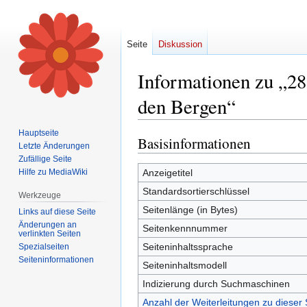
Seite
Diskussion
Informationen zu „28
den Bergen“
Hauptseite
Basisinformationen
Zur
Zur
Letzte Änderungen
Navigation
Suche
Zufällige Seite
springen
springen
Hilfe zu MediaWiki
Anzeigetitel
Standardsortierschlüssel
Werkzeuge
Seitenlänge (in Bytes)
Links auf diese Seite
Änderungen an
Seitenkennnummer
verlinkten Seiten
Seiteninhaltssprache
Spezialseiten
Seiten­informationen
Seiteninhaltsmodell
Indizierung durch Suchmaschinen
Anzahl der Weiterleitungen zu dieser 